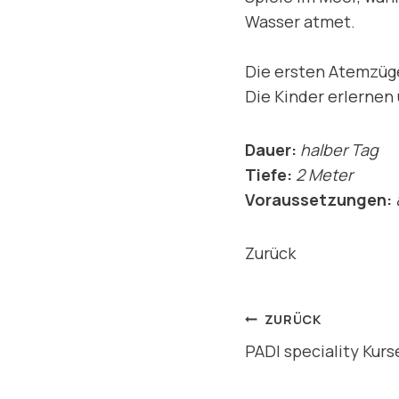
Wasser atmet.
Die ersten Atemzüge
Die Kinder erlernen
Dauer:
halber Tag
Tiefe:
2 Meter
Voraussetzungen:
8
Zurück
BEITRAG
ZURÜCK
PADI speciality Kurs