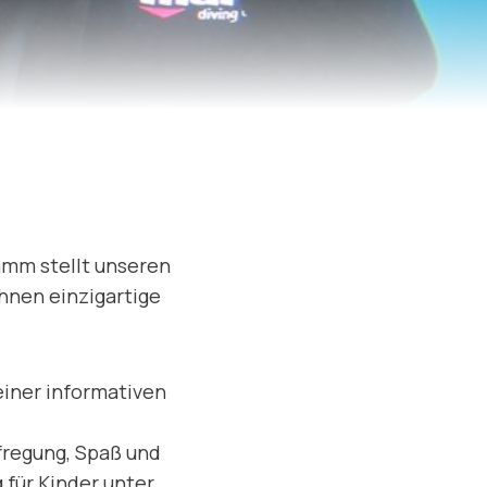
amm stellt unseren
hnen einzigartige
einer informativen
fregung, Spaß und
 für Kinder unter