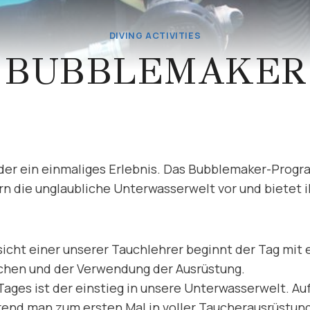
DIVING ACTIVITIES
BUBBLEMAKER
.
nder ein einmaliges Erlebnis. Das Bubblemaker-Progr
n die unglaubliche Unterwasserwelt vor und bietet i
sicht einer unserer Tauchlehrer beginnt der Tag mit 
chen und der Verwendung der Ausrüstung.
ages ist der einstieg in unsere Unterwasserwelt. Au
rend man zum ersten Mal in voller Taucherausrüstung