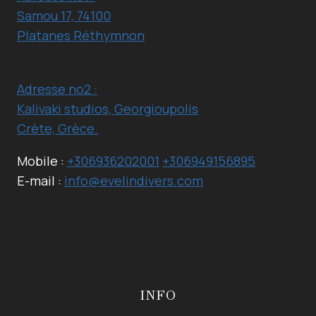
Samou 17, 74100
Platanes Réthymnon
Adresse no2 :
Kalivaki studios, Georgioupolis
Crète, Grèce.
Mobile :
+306936202001
+306949156895
E-mail :
info@evelindivers.com
INFO